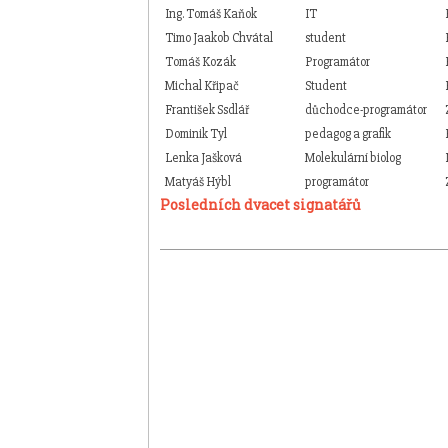
Ing. Tomáš Kaňok
IT
Timo Jaakob Chvátal
student
Tomáš Kozák
Programátor
Michal Křipač
Student
František Ssdlář
důchodce-programátor
Dominik Tyl
pedagog a grafik
Lenka Jašková
Molekulární biolog
Matyáš Hýbl
programátor
Posledních dvacet signatářů