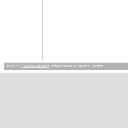
© 2007-2025
Česká klávesnice team
| Web by: SUHU dnes je 09.08.2026 | navštěv: