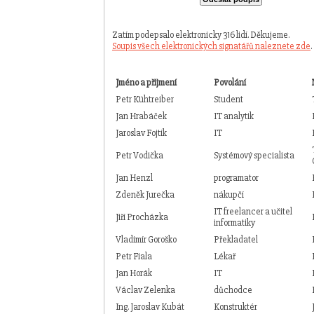
Zatím podepsalo elektronicky 316 lidí. Děkujeme.
Soupis všech elektronických signatářů naleznete zde
.
Jméno a příjmení
Povolání
Petr Kühtreiber
Student
Jan Hrabáček
IT analytik
Jaroslav Fojtík
IT
Petr Vodička
Systémový specialista
Jan Henzl
programator
Zdeněk Jurečka
nákupčí
IT freelancer a učitel
Jiří Procházka
informatiky
Vladimír Goroško
Překladatel
Petr Fiala
Lékař
Jan Horák
IT
Václav Zelenka
důchodce
Ing. Jaroslav Kubát
Konstruktér