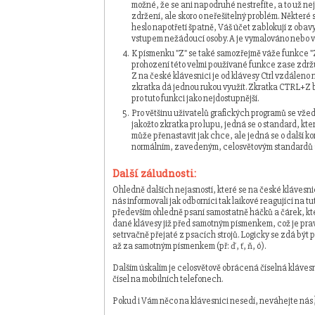
možné, že se ani napodruhé nestrefíte, a to už ne
zdržení, ale skoro o neřešitelný problém. Některé
heslo napotřetí špatně, Váš účet zablokují z ob
vstupem nežádoucí osoby. A je vymalováno nebo
K písmenku "Z" se také samozřejmě váže funkce 
prohození této velmi používané funkce zase zdržu
Z na české klávesnici je od klávesy Ctrl vzdáleno na
zkratka dá jednou rukou využít. Zkratka CTRL+Z 
pro tuto funkci jako nejdostupnější.
Pro většinu uživatelů grafických programů se vže
jakožto zkratka pro lupu, jedná se o standard, kt
může přenastavit jak chce, ale jedná se o další ko
normálním, zavedeným, celosvětovým standardů a 
Další záludnosti:
Ohledně dalších nejasností, které se na české klávesnic
nás informovali jak odborníci tak laikové reagující na tut
především ohledně psaní samostatně háčků a čárek, kte
dané klávesy již před samotným písmenkem, což je pr
setrvačně přejaté z psacích strojů. Logicky se zdá být p
až za samotným písmenkem (př: ď, ť, ň, ó).
Dalším úskalím je celosvětově obrácená číselná klávesn
čísel na mobilních telefonech.
Pokud i Vám něco na klávesnici nesedí, neváhejte nás