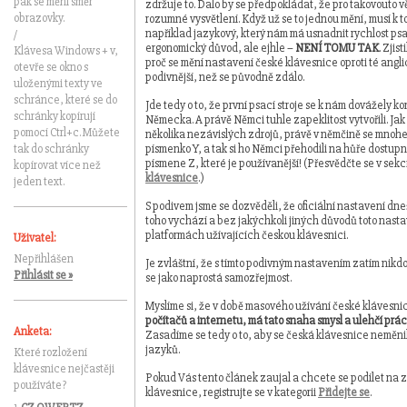
pak se mění směr
zdržuje to. Dalo by se předpokládat, že pro takovouto v
obrazovky.
rozumné vysvětlení. Když už se to jednou mění, musí k t
například jazykový, který nám má usnadnit rychlost ps
/
ergonomický důvod, ale ejhle –
NENÍ TOMU TAK
. Zjis
Klávesa Windows + v,
proč se mění nastavení české klávesnice oproti té ang
otevře se okno s
podivnější, než se původně zdálo.
uloženými texty ve
schránce, které se do
Jde tedy o to, že první psací stroje se k nám dovážely kon
schránky kopírují
Německa. A právě Němci tuhle zapeklitost vytvořili. Jak
pomocí Ctrl+c. Můžete
několika nezávislých zdrojů, právě v němčině se mno
tak do schránky
písmenko Y, a tak si ho Němci přehodili na hůře dostupn
písmene Z, které je používanější! (Přesvědčte se v sekc
kopírovat více než
klávesnice
.)
jeden text.
S podivem jsme se dozvěděli, že oficiální nastavení dn
toho vychází a bez jakýchkoli jiných důvodů toto nasta
platformách užívajících českou klávesnici.
Uživatel:
Nepřihlášen
Je zvláštní, že s tímto podivným nastavením zatím nikd
Přihlásit se »
se jako naprostá samozřejmost.
Myslíme si, že v době masového užívání české klávesnic
počítačů a internetu, má tato snaha smysl a ulehčí prá
Anketa:
Zasadíme se tedy o to, aby se česká klávesnice neměn
jazyků.
Které rozložení
klávesnice nejčastěji
Pokud Vás tento článek zaujal a chcete se podílet na
používáte?
klávesnice, registrujte se v kategorii
Přidejte se
.