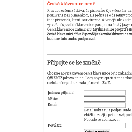
Česká klávesnice není!
Pravdou ovšem zůstává, že písmenko Z je v českém jaz
používané než písmenko Y, ale jedná se o desetiny proc
řada písmenek, která jsou výrazně užívanější ale zatím
vytvoření speciální klávesnice pasující na český jazyk 
Česká klávesnice zatím není!
Myslíme si, že pro profesi
české klávesnici dříve či později takováto klávesnice v
budeme tuto snahu podporovat.
Připojte se ke změně
Chceme aby nastavení české klávesnice bylo základn
QWERTZ
jako volitelné. Tedy aby se oproti standard
rozložení neprohazovala písmenka
Z
a
Y
.
Jméno a příjmení:
Město:
Email:
E-mail nahrazuje podpis. Bude 
chtěli později z petice svůj pod
Nebude se zobrazovat.
Povolání: