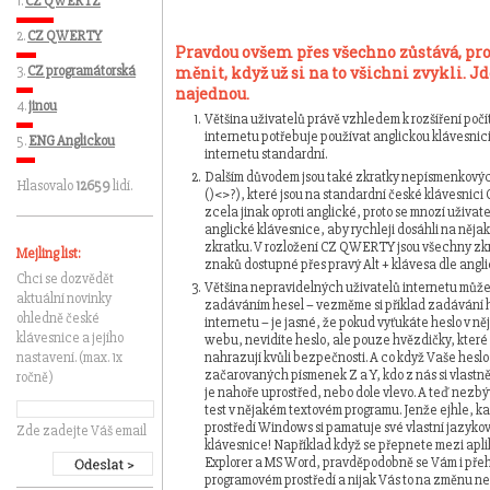
1.
CZ QWERTZ
2.
CZ QWERTY
Pravdou ovšem přes všechno zůstává, pro
3.
CZ programátorská
měnit, když už si na to všichni zvykli. Jd
najednou.
4.
jinou
Většina uživatelů právě vzhledem k rozšíření počít
internetu potřebuje používat anglickou klávesnici,
5.
ENG Anglickou
internetu standardní.
Dalším důvodem jsou také zkratky nepísmenko
Hlasovalo
12659
lidí.
()<>?), které jsou na standardní české klávesni
zcela jinak oproti anglické, proto se mnozí uživate
anglické klávesnice, aby rychleji dosáhli na něja
zkratku. V rozložení CZ QWERTY jsou všechny z
Mejling list:
znaků dostupné přes pravý Alt + klávesa dle angli
Chci se dozvědět
Většina nepravidelných uživatelů internetu může
aktuální novinky
zadáváním hesel – vezměme si příklad zadávání h
ohledně české
internetu – je jasné, že pokud vyťukáte heslo v n
klávesnice a jejího
webu, nevidíte heslo, ale pouze hvězdičky, které
nastavení. (max. 1x
nahrazují kvůli bezpečnosti. A co když Vaše hesl
začarovaných písmenek Z a Y, kdo z nás si vlastně
ročně)
je nahoře uprostřed, nebo dole vlevo. A teď nezb
test v nějakém textovém programu. Jenže ejhle, k
prostředí Windows si pamatuje své vlastní jazyko
Zde zadejte Váš email
klávesnice! Například když se přepnete mezi apl
Explorer a MS Word, pravděpodobně se Vám i pře
programovém prostředí a nijak Vás to na změnu ne